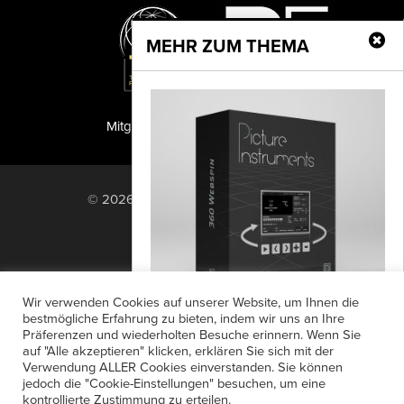
MEHR ZUM THEMA
Mitglied der TIPA
PF Publishing GmbH
© 2026 PF Publishing GmbH. All rights
reserved.
Nach oben
Mediadaten
Impressum
RSS Feed
Wir verwenden Cookies auf unserer Website, um Ihnen die
Anzeigensuche
Shop
Zahlungsarten
bestmögliche Erfahrung zu bieten, indem wir uns an Ihre
Präferenzen und wiederholten Besuche erinnern. Wenn Sie
Widerrufsbelehrung
Datenschutz
Multi-Platform FilterPack
auf "Alle akzeptieren" klicken, erklären Sie sich mit der
AGB
Newsletter-Anmeldung
Verwendung ALLER Cookies einverstanden. Sie können
Picture Instruments veröffentlicht ein
jedoch die "Cookie-Einstellungen" besuchen, um eine
Verträge hier kündigen
Mein Account
Multi-Platform FilterPack für Kreative, die
kontrollierte Zustimmung zu erteilen.