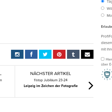
Täg
Wö
Mon
Erlaub
ProfiF
diesem
mit Ihn
Hie
über E-
L
NÄCHSTER ARTIKEL
on
f/stop Jubiläum 23-24
Leipzig im Zeichen der Fotografie