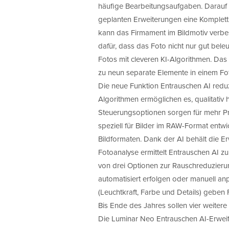
häufige Bearbeitungsaufgaben. Darauf 
geplanten Erweiterungen eine Komplettl
kann das Firmament im Bildmotiv verbe
dafür, dass das Foto nicht nur gut beleu
Fotos mit cleveren KI-Algorithmen. Das
zu neun separate Elemente in einem Fot
Die neue Funktion Entrauschen AI reduz
Algorithmen ermöglichen es, qualitativ
Steuerungsoptionen sorgen für mehr Pr
speziell für Bilder im RAW-Format entwic
Bildformaten. Dank der AI behält die Erw
Fotoanalyse ermittelt Entrauschen AI z
von drei Optionen zur Rauschreduzierun
automatisiert erfolgen oder manuell an
(Leuchtkraft, Farbe und Details) geben
Bis Ende des Jahres sollen vier weite
Die Luminar Neo Entrauschen AI-Erweite