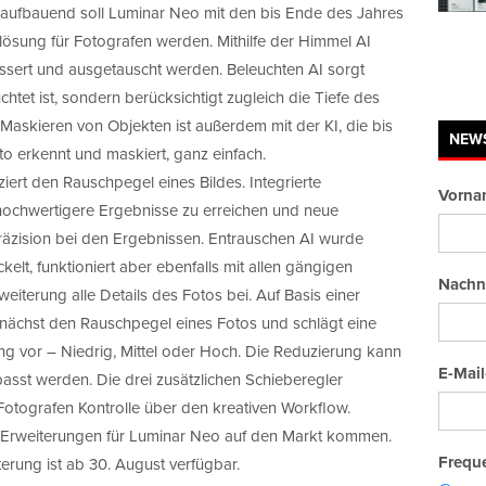
aufbauend soll Luminar Neo mit den bis Ende des Jahres
ösung für Fotografen werden. Mithilfe der Himmel AI
ssert und ausgetauscht werden. Beleuchten AI sorgt
chtet ist, sondern berücksichtigt zugleich die Tiefe des
 Maskieren von Objekten ist außerdem mit der KI, die bis
NEW
o erkennt und maskiert, ganz einfach.
iert den Rauschpegel eines Bildes. Integrierte
Vorna
 hochwertigere Ergebnisse zu erreichen und neue
äzision bei den Ergebnissen. Entrauschen AI wurde
kelt, funktioniert aber ebenfalls mit allen gängigen
Nachn
eiterung alle Details des Fotos bei. Auf Basis einer
unächst den Rauschpegel eines Fotos und schlägt eine
g vor – Niedrig, Mittel oder Hoch. Die Reduzierung kann
E-Mail
passt werden. Die drei zusätzlichen Schieberegler
 Fotografen Kontrolle über den kreativen Workflow.
re Erweiterungen für Luminar Neo auf den Markt kommen.
Freque
rung ist ab 30. August verfügbar.