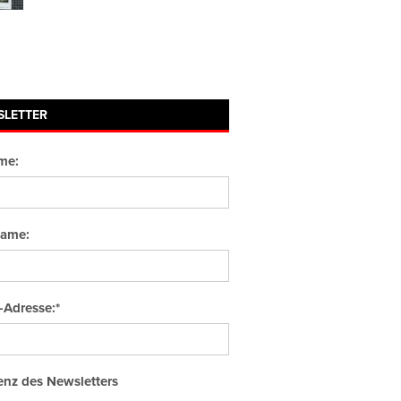
SLETTER
me:
ame:
-Adresse:*
nz des Newsletters