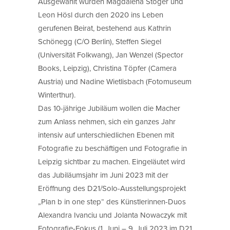
Ausgewählt wurden Magdalena Stöger und
Leon Hösl durch den 2020 ins Leben
gerufenen Beirat, bestehend aus Kathrin
Schönegg (C/O Berlin), Steffen Siegel
(Universität Folkwang), Jan Wenzel (Spector
Books, Leipzig), Christina Töpfer (Camera
Austria) und Nadine Wietlisbach (Fotomuseum
Winterthur).
Das 10-jährige Jubiläum wollen die Macher
zum Anlass nehmen, sich ein ganzes Jahr
intensiv auf unterschiedlichen Ebenen mit
Fotografie zu beschäftigen und Fotografie in
Leipzig sichtbar zu machen. Eingeläutet wird
das Jubiläumsjahr im Juni 2023 mit der
Eröffnung des D21/Solo-Ausstellungsprojekt
„Plan b in one step“ des Künstlerinnen-Duos
Alexandra Ivanciu und Jolanta Nowaczyk mit
Fotografie-Fokus (1. Juni – 9. Juli 2023 im D21