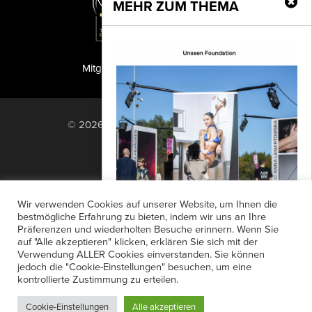
MEHR ZUM THEMA
Mitglied der TIPA
PF Publishing GmbH
© 2026 PF Publishing GmbH. All rights
reserved.
Nach oben
Mediadaten
Impressum
RSS Feed
Wir verwenden Cookies auf unserer Website, um Ihnen die
Anzeigensuche
Shop
Zahlungsarten
bestmögliche Erfahrung zu bieten, indem wir uns an Ihre
Präferenzen und wiederholten Besuche erinnern. Wenn Sie
Widerrufsbelehrung
Datenschutz
Unseen insolvent
auf "Alle akzeptieren" klicken, erklären Sie sich mit der
AGB
Newsletter-Anmeldung
Verwendung ALLER Cookies einverstanden. Sie können
Der Veranstalter des renommierten
jedoch die "Cookie-Einstellungen" besuchen, um eine
Verträge hier kündigen
Mein Account
Amsterdamer Fotofestivals Unseen
kontrollierte Zustimmung zu erteilen.
Passwort vergessen
musste nach Informationen der
Cookie-Einstellungen
Alle akzeptieren