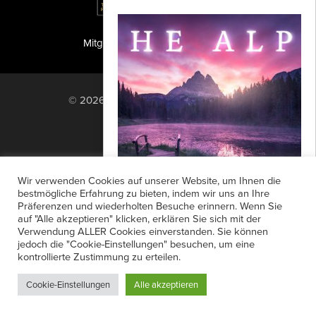
Mitglied der TIPA
PF Publishing GmbH
© 2026 PF Publishing GmbH. All rights
reserved.
Nach oben
Mediadaten
Impressum
RSS Feed
Wir verwenden Cookies auf unserer Website, um Ihnen die
Anzeigensuche
Shop
Zahlungsarten
bestmögliche Erfahrung zu bieten, indem wir uns an Ihre
Präferenzen und wiederholten Besuche erinnern. Wenn Sie
Widerrufsbelehrung
Datenschutz
Exploring the Alps
auf "Alle akzeptieren" klicken, erklären Sie sich mit der
AGB
Newsletter-Anmeldung
Verwendung ALLER Cookies einverstanden. Sie können
Christian Möhrle, Landschaftsfotograf
jedoch die "Cookie-Einstellungen" besuchen, um eine
Verträge hier kündigen
Mein Account
aus der Bodenseeregion in
kontrollierte Zustimmung zu erteilen.
Passwort vergessen
Deutschland, hat in den letzten Jahre
Cookie-Einstellungen
Alle akzeptieren
zahlreiche Zeitraffer-Projekte...