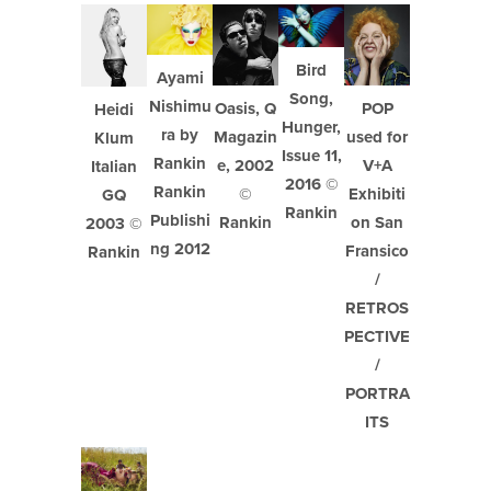
Bird
Ayami
Song,
Nishimu
Oasis, Q
POP
Heidi
Hunger,
ra by
Magazin
used for
Klum
Issue 11,
Rankin
e, 2002
V+A
Italian
2016 ©
Rankin
©
Exhibiti
GQ
Rankin
Publishi
Rankin
on San
2003 ©
ng 2012
Fransico
Rankin
/
RETROS
PECTIVE
/
PORTRA
ITS