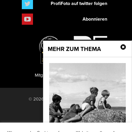
ProfiFoto auf twitter folgen
Abonnieren
MEHR ZUM THEMA
Mitglied der TIPA
PF Publishing GmbH
© 2026 PF Publishing GmbH. All rights
reserved.
Nach oben
Mediadaten
Impressum
RSS Feed