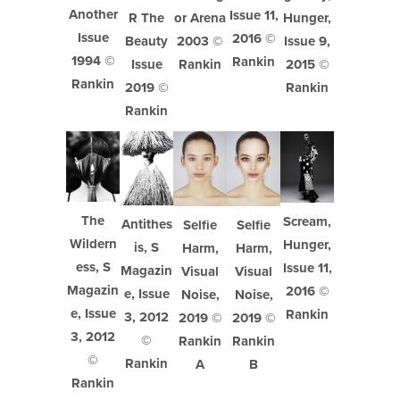
Another
Issue 11,
Hunger,
R The
or Arena
Issue
2016 ©
Issue 9,
Beauty
2003 ©
1994 ©
Rankin
2015 ©
Issue
Rankin
Rankin
Rankin
2019 ©
Rankin
The
Scream,
Antithes
Selfie
Selfie
Wildern
Hunger,
is, S
Harm,
Harm,
ess, S
Issue 11,
Magazin
Visual
Visual
Magazin
2016 ©
e, Issue
Noise,
Noise,
e, Issue
Rankin
3, 2012
2019 ©
2019 ©
3, 2012
©
Rankin
Rankin
©
Rankin
A
B
Rankin