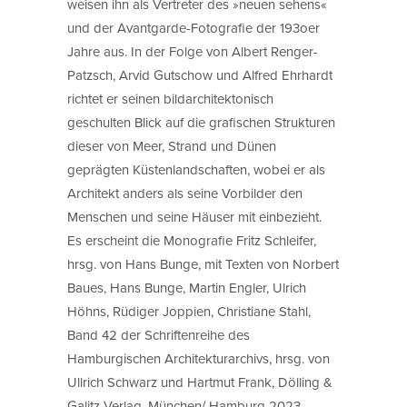
weisen ihn als Vertreter des »neuen sehens«
und der Avantgarde-Fotografie der 193oer
Jahre aus. In der Folge von Albert Renger-
Patzsch, Arvid Gutschow und Alfred Ehrhardt
richtet er seinen bildarchitektonisch
geschulten Blick auf die grafischen Strukturen
dieser von Meer, Strand und Dünen
geprägten Küstenlandschaften, wobei er als
Architekt anders als seine Vorbilder den
Menschen und seine Häuser mit einbezieht.
Es erscheint die Monografie Fritz Schleifer,
hrsg. von Hans Bunge, mit Texten von Norbert
Baues, Hans Bunge, Martin Engler, Ulrich
Höhns, Rüdiger Joppien, Christiane Stahl,
Band 42 der Schriftenreihe des
Hamburgischen Architekturarchivs, hrsg. von
Ullrich Schwarz und Hartmut Frank, Dölling &
Galitz Verlag, München/ Hamburg 2023.