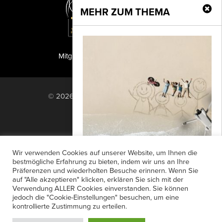
MEHR ZUM THEMA
Mitglied der TIPA
PF Publishing GmbH
© 2026 PF Publishing GmbH. All rights
reserved.
Nach oben
Mediadaten
Impressum
RSS Feed
Wir verwenden Cookies auf unserer Website, um Ihnen die
Anzeigensuche
Shop
Zahlungsarten
bestmögliche Erfahrung zu bieten, indem wir uns an Ihre
Präferenzen und wiederholten Besuche erinnern. Wenn Sie
Widerrufsbelehrung
Datenschutz
249g-Drohne
auf "Alle akzeptieren" klicken, erklären Sie sich mit der
AGB
Newsletter-Anmeldung
Verwendung ALLER Cookies einverstanden. Sie können
Die DJI Mini 3 ist eine kompakte und
jedoch die "Cookie-Einstellungen" besuchen, um eine
Verträge hier kündigen
Mein Account
mit 249 Gramm ultraleichte
kontrollierte Zustimmung zu erteilen.
Passwort vergessen
Kameradrohne, die in vielen Teilen der