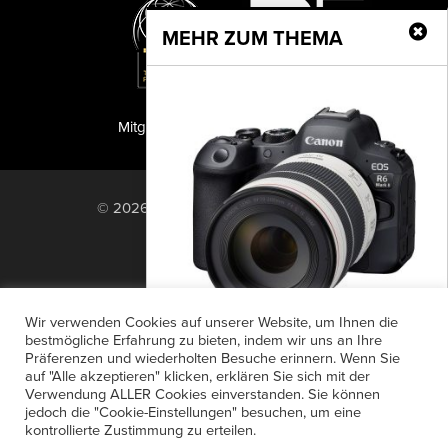
MEHR ZUM THEMA
Mitglied der TIPA
PF Publishing GmbH
© 2026 PF Publishing GmbH. All rights
reserved.
Nach oben
Mediadaten
Impressum
RSS Feed
Wir verwenden Cookies auf unserer Website, um Ihnen die
Anzeigensuche
Shop
Zahlungsarten
bestmögliche Erfahrung zu bieten, indem wir uns an Ihre
Präferenzen und wiederholten Besuche erinnern. Wenn Sie
Widerrufsbelehrung
Datenschutz
R6 auf Speed
auf "Alle akzeptieren" klicken, erklären Sie sich mit der
AGB
Newsletter-Anmeldung
Verwendung ALLER Cookies einverstanden. Sie können
Die neue EOS R6 Mark II ist die bisher
jedoch die "Cookie-Einstellungen" besuchen, um eine
Verträge hier kündigen
Mein Account
schnellste spiegellose Vollformatkamera
kontrollierte Zustimmung zu erteilen.