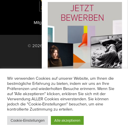
Mitglied der TIPA
PF Publishing GmbH
© 2026 PF Publishing GmbH. All rights
reserved.
Nach oben
Mediadaten
Impressum
RSS Feed
Wir verwenden Cookies auf unserer Website, um Ihnen die
Anzeigensuche
Shop
Zahlungsarten
bestmögliche Erfahrung zu bieten, indem wir uns an Ihre
Euer Foto auf der photokina
Präferenzen und wiederholten Besuche erinnern. Wenn Sie
Widerrufsbelehrung
Datenschutz
2018?!?
auf "Alle akzeptieren" klicken, erklären Sie sich mit der
AGB
Newsletter-Anmeldung
Verwendung ALLER Cookies einverstanden. Sie können
Die Bewerbungsfrist für den
jedoch die "Cookie-Einstellungen" besuchen, um eine
Verträge hier kündigen
Mein Account
international renommierten ProfiFoto
kontrollierte Zustimmung zu erteilen.
Passwort vergessen
New Talent Award – powered by
Cookie-Einstellungen
Alle akzeptieren
Canon läuft noch bis zum 02. Juli...