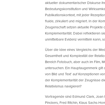
aktueller dokumentarischer Diskurse ih
Bedeutungskonstitution und Wirksamkeit.
Publikationskontext, mit jeder Rezeption,
fluide, zirkuliert und migriert. In der
Zeugenschaft setzen aktuelle Projekte 
Komplementarität. Dabei reflektieren s
unmittelbare Evidenz vermitteln kann, s
Über die Idee eines Vergleichs der Me
Gesamtheit und Komplexität der Relati
Bereich Fotobuch, aber auch im Film, 
untersuchen. Ein Hauptaugenmerk gilt 
von Bild und Text‘ auf Konzeptionen v
der Komplementarität der Zeugnisse die
Relativismus navigieren?
Vortragende sind Edmund Clark, Joan Fo
Pinckers, Fred Ritchin, Klaus Sachs-Hom