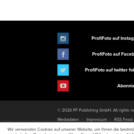
ProfiFoto auf Insta
ProfiFoto auf Face
ProfiFoto auf twitter f
Abonni
© 2026 PF Publishing GmbH. All rights r
Mediadaten
Impressum
RSS Feed
Newsletter-Anmeldung
Verträge hier
Wir verwenden Cookies auf unserer Website, um Ihnen die bestmög