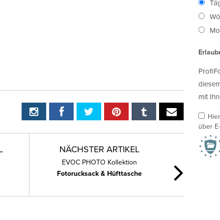
Täg
Wö
Mon
Erlaub
ProfiF
diesem
mit Ihn
Hie
über E-
L
NÄCHSTER ARTIKEL
EVOC PHOTO Kollektion
Fotorucksack & Hüfttasche