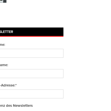
SLETTER
me:
ame:
-Adresse:*
nz des Newsletters