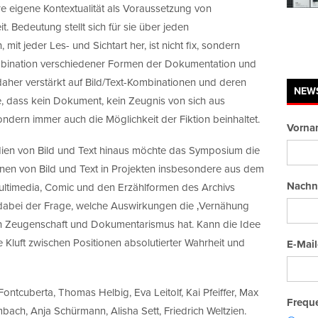
re eigene Kontextualität als Voraussetzung von
 Bedeutung stellt sich für sie über jeden
 mit jeder Les- und Sichtart her, ist nicht fix, sondern
 Kombination verschiedener Formen der Dokumentation und
daher verstärkt auf Bild/Text-Kombinationen und deren
NEW
ie, dass kein Dokument, kein Zeugnis von sich aus
ondern immer auch die Möglichkeit der Fiktion beinhaltet.
Vorna
dien von Bild und Text hinaus möchte das Symposium die
onen von Bild und Text in Projekten insbesondere aus dem
Nachn
Multimedia, Comic und den Erzählformen des Archivs
dabei der Frage, welche Auswirkungen die ‚Vernähung
on Zeugenschaft und Dokumentarismus hat. Kann die Idee
 Kluft zwischen Positionen absolutierter Wahrheit und
E-Mail
ntcuberta, Thomas Helbig, Eva Leitolf, Kai Pfeiffer, Max
Freque
bach, Anja Schürmann, Alisha Sett, Friedrich Weltzien.