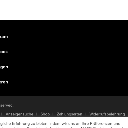
gram
book
olgen
eren
eserved.
Anzeigensuche
Shop
Zahlungsarten
Widerrufsbelehrung
 kündigen
Mein Account
Passwort vergessen
liche Erfahrung zu bieten, indem wir uns an Ihre Präferenzen und