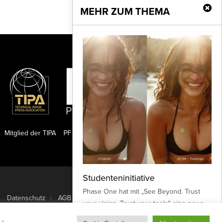
MEHR ZUM THEMA
Mitglied der TIPA
PF Publishing GmbH
Studenteninitiative
Nach oben
Phase One hat mit „See Beyond. Trust
Datenschutz
AGB
your vision. Trust your tools" eine neue
Studenteninitiative gestartet, bei der