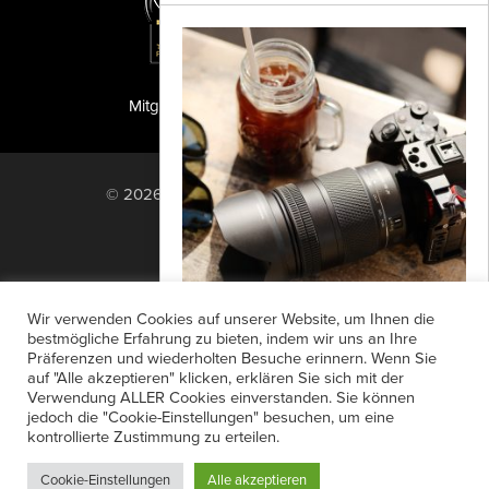
Mitglied der TIPA
PF Publishing GmbH
© 2026 PF Publishing GmbH. All rights
reserved.
Nach oben
Mediadaten
Impressum
RSS Feed
Wir verwenden Cookies auf unserer Website, um Ihnen die
Anzeigensuche
Shop
Zahlungsarten
bestmögliche Erfahrung zu bieten, indem wir uns an Ihre
Lichtstarkes Telezoom mit
Präferenzen und wiederholten Besuche erinnern. Wenn Sie
Widerrufsbelehrung
Datenschutz
Schneider-Kreuznach
auf "Alle akzeptieren" klicken, erklären Sie sich mit der
AGB
Newsletter-Anmeldung
Verwendung ALLER Cookies einverstanden. Sie können
Transcontinenta stellt mit dem LK
jedoch die "Cookie-Einstellungen" besuchen, um eine
Verträge hier kündigen
Mein Account
Samyang AF 60-180mm F2.8 FE ein
kontrollierte Zustimmung zu erteilen.
Passwort vergessen
neues kompaktes Telezoom für
Cookie-Einstellungen
Alle akzeptieren