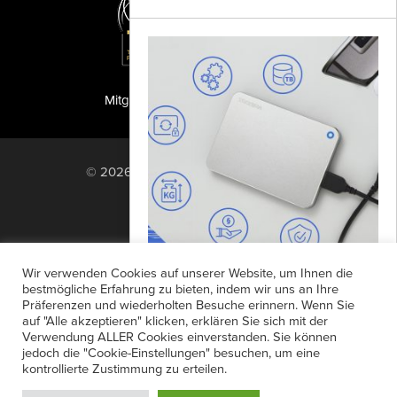
Mitglied der TIPA
PF Publishing GmbH
© 2026 PF Publishing GmbH. All rights
reserved.
Nach oben
Mediadaten
Impressum
RSS Feed
Wir verwenden Cookies auf unserer Website, um Ihnen die
Anzeigensuche
Shop
Zahlungsarten
bestmögliche Erfahrung zu bieten, indem wir uns an Ihre
Kaufkriterien für externe
Präferenzen und wiederholten Besuche erinnern. Wenn Sie
Widerrufsbelehrung
Datenschutz
Festplatte
auf "Alle akzeptieren" klicken, erklären Sie sich mit der
AGB
Newsletter-Anmeldung
Verwendung ALLER Cookies einverstanden. Sie können
Die regelmäßige Sicherung wichtiger
jedoch die "Cookie-Einstellungen" besuchen, um eine
Verträge hier kündigen
Mein Account
Bilddaten ist für professionelle
kontrollierte Zustimmung zu erteilen.
Passwort vergessen
Fotografen ein Muss. Obwohl SSDs