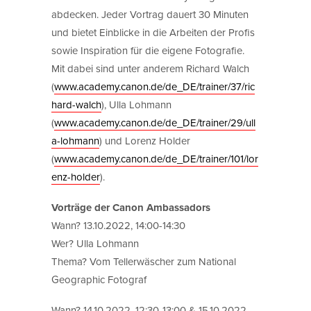
abdecken. Jeder Vortrag dauert 30 Minuten
und bietet Einblicke in die Arbeiten der Profis
sowie Inspiration für die eigene Fotografie.
Mit dabei sind unter anderem Richard Walch
(
www.academy.canon.de/de_DE/trainer/37/ric
hard-walch
), Ulla Lohmann
(
www.academy.canon.de/de_DE/trainer/29/ull
a-lohmann
) und Lorenz Holder
(
www.academy.canon.de/de_DE/trainer/101/lor
enz-holder
).
Vorträge der Canon Ambassadors
Wann? 13.10.2022, 14:00-14:30
Wer? Ulla Lohmann
Thema? Vom Tellerwäscher zum National
Geographic Fotograf
Wann? 14.10.2022, 12:30-13:00 & 15.10.2022,