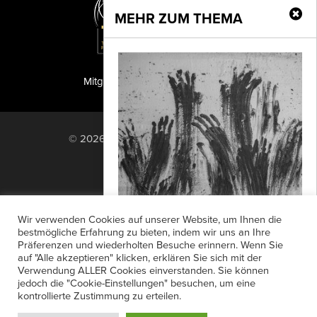
MEHR ZUM THEMA
Mitglied der TIPA
PF Publishing GmbH
© 2026 PF Publishing GmbH. All rights
reserved.
Nach oben
Mediadaten
Impressum
RSS Feed
Wir verwenden Cookies auf unserer Website, um Ihnen die
Anzeigensuche
Shop
Zahlungsarten
bestmögliche Erfahrung zu bieten, indem wir uns an Ihre
Präferenzen und wiederholten Besuche erinnern. Wenn Sie
Widerrufsbelehrung
Datenschutz
Preisträger gekürt
auf "Alle akzeptieren" klicken, erklären Sie sich mit der
AGB
Newsletter-Anmeldung
Verwendung ALLER Cookies einverstanden. Sie können
Bei der Verleihung des VONOVIA
jedoch die "Cookie-Einstellungen" besuchen, um eine
Verträge hier kündigen
Mein Account
AWARD FÜR FOTOGRAFIE sind die vier
kontrollierte Zustimmung zu erteilen.
Passwort vergessen
PreisträgerInnen 2022 ausgezeichnet