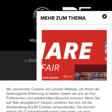
MEHR ZUM THEMA
Mitglied der TIPA
PF Publishing GmbH
© 2026 PF Publishing GmbH. All rights
reserved.
Nach oben
Mediadaten
Impressum
RSS Feed
Wir verwenden Cookies auf unserer Website, um Ihnen die
Anzeigensuche
Shop
Zahlungsarten
bestmögliche Erfahrung zu bieten, indem wir uns an Ihre
Präferenzen und wiederholten Besuche erinnern. Wenn Sie
Widerrufsbelehrung
Datenschutz
Social-Media- Opt-out
auf "Alle akzeptieren" klicken, erklären Sie sich mit der
AGB
Newsletter-Anmeldung
Verwendung ALLER Cookies einverstanden. Sie können
Die VG Bild-Kunst kündigt im
jedoch die "Cookie-Einstellungen" besuchen, um eine