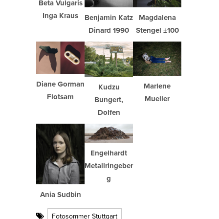
Beta Vulgaris
Inga Kraus
Benjamin Katz
Magdalena
Dinard 1990
Stengel ±100
Diane Gorman
Marlene
Kudzu
Flotsam
Mueller
Bungert,
Dolfen
Engelhardt
Metallringeber
g
Ania Sudbin
Fotosommer Stuttgart