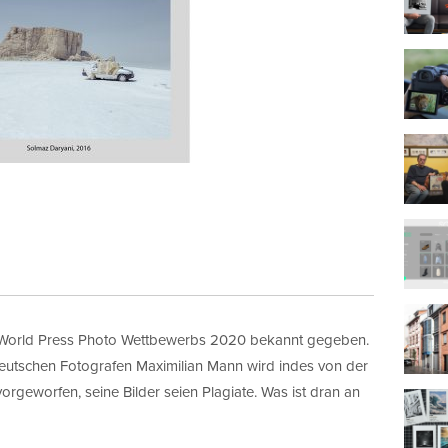
lich
s zum Marketing
 wird die Informationen, die Sie in diesem Formular angeben, dazu 
 in Kontakt zu bleiben.
t erlaube ich die Kontaktaufnahme über E-Mail*
Wir verwenden MailChimp als unsere Plattform zur Marketing-
Automatisierung. Indem Sie unten zur Absendung dieses Formula
klicken, bestätigen Sie, dass die von Ihnen angegebenen Informa
MailChimp zur Verarbeitung in Übereinstimmung mit deren
Datenschutzrichtlinien
und
Bedingungen
weitergegeben werden.
 World Press Photo Wettbewerbs 2020 bekannt gegeben.
deutschen Fotografen Maximilian Mann wird indes von der
rgeworfen, seine Bilder seien Plagiate. Was ist dran an