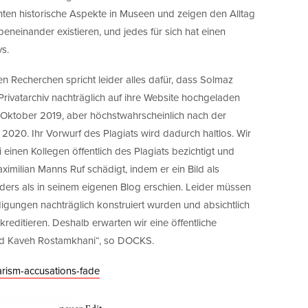
hten historische Aspekte in Museen und zeigen den Alltag
einander existieren, und jedes für sich hat einen
vs.
 Recherchen spricht leider alles dafür, dass Solmaz
 Privatarchiv nachträglich auf ihre Website hochgeladen
. Oktober 2019, aber höchstwahrscheinlich nach der
20. Ihr Vorwurf des Plagiats wird dadurch haltlos. Wir
einen Kollegen öffentlich des Plagiats bezichtigt und
imilian Manns Ruf schädigt, indem er ein Bild als
ders als in seinem eigenen Blog erschien. Leider müssen
gungen nachträglich konstruiert wurden und absichtlich
kreditieren. Deshalb erwarten wir eine öffentliche
nd Kaveh Rostamkhani“, so DOCKS.
arism-accusations-fade