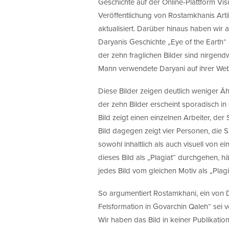
Geschichte auf der Online-Plattform Vi
Veröffentlichung von Rostamkhanis Art
aktualisiert. Darüber hinaus haben wir 
Daryanis Geschichte „Eye of the Earth“ 
der zehn fraglichen Bilder sind nirgen
Mann verwendete Daryani auf ihrer Webs
Diese Bilder zeigen deutlich weniger Ä
der zehn Bilder erscheint sporadisch in
Bild zeigt einen einzelnen Arbeiter, de
Bild dagegen zeigt vier Personen, die S
sowohl inhaltlich als auch visuell von e
dieses Bild als „Plagiat“ durchgehen, h
jedes Bild vom gleichen Motiv als „Plag
So argumentiert Rostamkhani, ein von Da
Felsformation in Govarchin Qaleh“ sei 
Wir haben das Bild in keiner Publikation