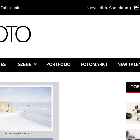
TER ANMELDUNG
Newsletter-Anmeldung
Plattform
mieren Sie kostenlos über alle Themen rund um Fotografie und Fotot
ntscheiden natürlich selbst wie oft.
:
e:
TEST
SZENE
PORTFOLIO
FOTOMARKT
NEW TALE
TOP
dresse:*
 des Newsletters
ch
ntlich