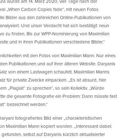
sura wurde am 14. März 2020, vier Tage nach der
ikel „When Carbon Copies fade“, mit neuen Fotos
alle Bilder aus den zahlreichen Online-Publikationen von
analysiert. Und unser Verdacht hat sich bestätigt: neun
dwo zu finden. Bis zur WPP-Nominierung von Maximilian
ite und in ihren Publikationen verschiedene Bilder.“
hnlichkeiten mit den Fotos von Maximilian Mann. Nur eines
 den Publikationen und auf ihrer älteren Website. Daryanis
r Salz von einem Lastwagen schaufelt. Maximilian Manns
alz für private Zwecke einpacken. „Es ist absurd, hier
inem „Plagiat“ zu sprechen“, so sein Kollektiv. „Würde
ätte die gesamte Fotografie ein Problem: Dann müsste fast
iat“ bezeichnet werden.“
ryani fotografiertes Bild einer „charakteristischen
von Maximilian Mann kopiert worden. „Interessant dabei:
 gefunden, selbst auf Daryanis kürzlich aktualisierter
Close