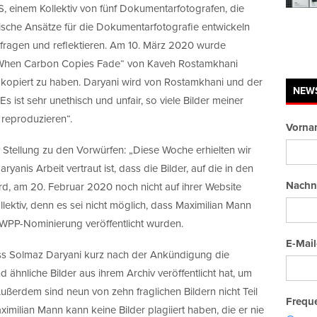
, einem Kollektiv von fünf Dokumentarfotografen, die
ische Ansätze für die Dokumentarfotografie entwickeln
fragen und reflektieren. Am 10. März 2020 wurde
 „When Carbon Copies Fade“ von Kaveh Rostamkhani
i kopiert zu haben. Daryani wird von Rostamkhani und der
NEW
„Es ist sehr unethisch und unfair, so viele Bilder meiner
reproduzieren“.
Vorna
v Stellung zu den Vorwürfen: „Diese Woche erhielten wir
anis Arbeit vertraut ist, dass die Bilder, auf die in den
Nachn
 am 20. Februar 2020 noch nicht auf ihrer Website
llektiv, denn es sei nicht möglich, dass Maximilian Mann
er WPP-Nominierung veröffentlicht wurden.
E-Mail
ass Solmaz Daryani kurz nach der Ankündigung die
 ähnliche Bilder aus ihrem Archiv veröffentlicht hat, um
ußerdem sind neun von zehn fraglichen Bildern nicht Teil
Freque
ximilian Mann kann keine Bilder plagiiert haben, die er nie