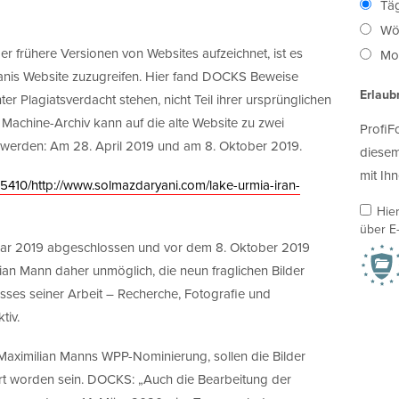
Täg
Wö
r frühere Versionen von Websites aufzeichnet, ist es
Mon
yanis Website zuzugreifen. Hier fand DOCKS Beweise
Erlaub
er Plagiatsverdacht stehen, nicht Teil ihrer ursprünglichen
achine-Archiv kann auf die alte Website zu zwei
ProfiF
 werden: Am 28. April 2019 und am 8. Oktober 2019.
diesem
mit Ihn
15410/http://www.solmazdaryani.com/lake-urmia-iran-
Hie
über E-
uar 2019 abgeschlossen und vor dem 8. Oktober 2019
lian Mann daher unmöglich, die neun fraglichen Bilder
es seiner Arbeit – Recherche, Fotografie und
tiv.
 Maximilian Manns WPP-Nominierung, sollen die Bilder
t worden sein. DOCKS: „Auch die Bearbeitung der