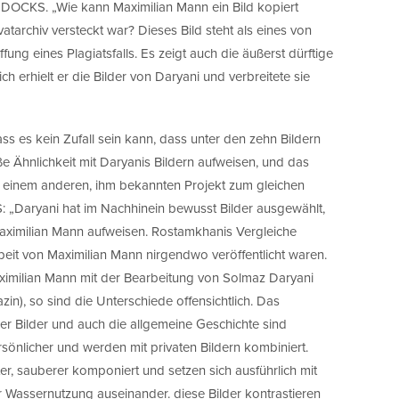
 so DOCKS. „Wie kann Maximilian Mann ein Bild kopiert
atarchiv versteckt war? Dieses Bild steht als eines von
ffung eines Plagiatsfalls. Es zeigt auch die äußerst dürftige
h erhielt er die Bilder von Daryani und verbreitete sie
s es kein Zufall sein kann, dass unter den zehn Bildern
e Ähnlichkeit mit Daryanis Bildern aufweisen, und das
 einem anderen, ihm bekannten Projekt zum gleichen
 „Daryani hat im Nachhinein bewusst Bilder ausgewählt,
Maximilian Mann aufweisen. Rostamkhanis Vergleiche
Arbeit von Maximilian Mann nirgendwo veröffentlicht waren.
ximilian Mann mit der Bearbeitung von Solmaz Daryani
in), so sind die Unterschiede offensichtlich. Das
der Bilder und auch die allgemeine Geschichte sind
ersönlicher und werden mit privaten Bildern kombiniert.
ter, sauberer komponiert und setzen sich ausführlich mit
 Wassernutzung auseinander. diese Bilder kontrastieren