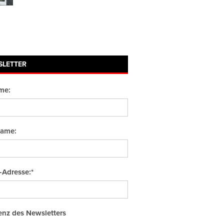
SLETTER
me:
ame:
-Adresse:*
nz des Newsletters