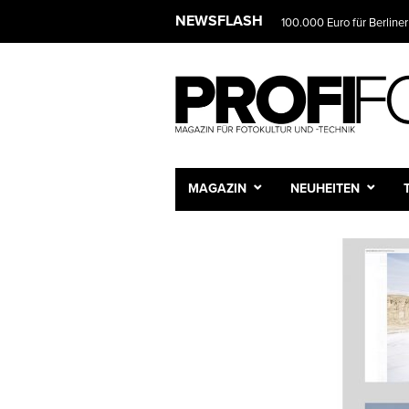
NEWSLET
NEWSFLASH
Das Fotostudio wird zur 
Wir infor
und Sie e
Vorname
Nachnam
MAGAZIN
NEUHEITEN
E-Mail-A
Frequenz
Tägli
Wöche