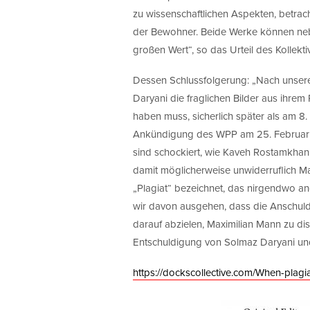
zu wissenschaftlichen Aspekten, betrac
der Bewohner. Beide Werke können neben
großen Wert“, so das Urteil des Kollekti
Dessen Schlussfolgerung: „Nach unseren
Daryani die fraglichen Bilder aus ihrem
haben muss, sicherlich später als am 8
Ankündigung des WPP am 25. Februar 20
sind schockiert, wie Kaveh Rostamkhani 
damit möglicherweise unwiderruflich Max
„Plagiat“ bezeichnet, das nirgendwo an
wir davon ausgehen, dass die Anschuldi
darauf abzielen, Maximilian Mann zu dis
Entschuldigung von Solmaz Daryani u
https://dockscollective.com/When-plagi