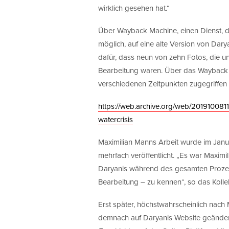
wirklich gesehen hat.“
Über Wayback Machine, einen Dienst, de
möglich, auf eine alte Version von Dar
dafür, dass neun von zehn Fotos, die unt
Bearbeitung waren. Über das Wayback M
verschiedenen Zeitpunkten zugegriffen
https://web.archive.org/web/201910081
watercrisis
Maximilian Manns Arbeit wurde im Jan
mehrfach veröffentlicht. „Es war Maximi
Daryanis während des gesamten Prozess
Bearbeitung – zu kennen“, so das Kollek
Erst später, höchstwahrscheinlich nach
demnach auf Daryanis Website geänder