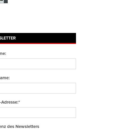
SLETTER
me:
ame:
-Adresse:*
nz des Newsletters