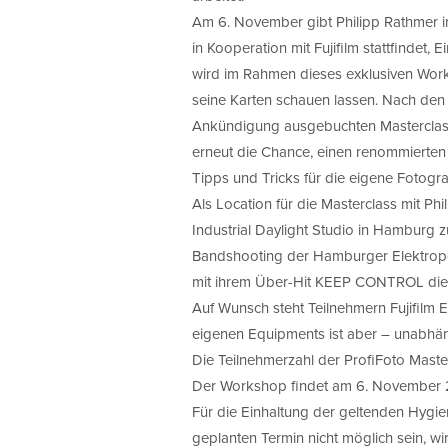
Am 6. November gibt Philipp Rathmer i
in Kooperation mit Fujifilm stattfindet, 
wird im Rahmen dieses exklusiven Work
seine Karten schauen lassen. Nach den
Ankündigung ausgebuchten Masterclasses 
erneut die Chance, einen renommierten 
Tipps und Tricks für die eigene Fotogr
Als Location für die Masterclass mit Phi
Industrial Daylight Studio in Hamburg
Bandshooting der Hamburger Elektropo
mit ihrem Über-Hit KEEP CONTROL die
Auf Wunsch steht Teilnehmern Fujifilm
eigenen Equipments ist aber – unabhä
Die Teilnehmerzahl der ProfiFoto Masterc
Der Workshop findet am 6. November 20
Für die Einhaltung der geltenden Hygie
geplanten Termin nicht möglich sein, w