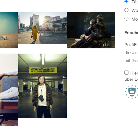
Täg
Wö
Mon
Erlaub
ProfiF
diesem
mit Ihn
Hie
über E-