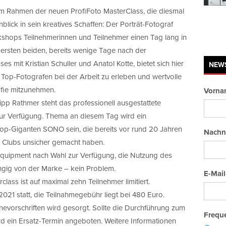
m Rahmen der neuen ProfiFoto MasterClass, die diesmal
Einblick in sein kreatives Schaffen: Der Porträt-Fotograf
shops Teilnehmerinnen und Teilnehmer einen Tag lang in
 ersten beiden, bereits wenige Tage nach der
mit Kristian Schuller und Anatol Kotte, bietet sich hier
NEW
Top-Fotografen bei der Arbeit zu erleben und wertvolle
afie mitzunehmen.
Vorna
lipp Rathmer steht das professionell ausgestattete
 zur Verfügung. Thema an diesem Tag wird ein
p-Giganten SONO sein, die bereits vor rund 20 Jahren
Nachn
 Clubs unsicher gemacht haben.
 Equipment nach Wahl zur Verfügung, die Nutzung des
ngig von der Marke – kein Problem.
E-Mail
lass ist auf maximal zehn Teilnehmer limitiert.
21 statt, die Teilnahmegebühr liegt bei 480 Euro.
nevorschriften wird gesorgt. Sollte die Durchführung zum
Freque
ird ein Ersatz-Termin angeboten. Weitere Informationen