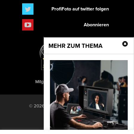
ProfiFoto auf twitter folgen
Abonnieren
MEHR ZUM THEMA
Mitglied der TIPA
PF Publishing GmbH
© 2026 PF Publishing GmbH. All rights
reserved.
Nach oben
Mediadaten
Impressum
RSS Feed