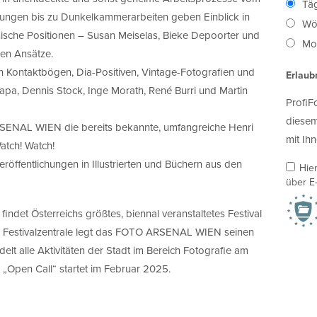
Täg
tungen bis zu Dunkelkammerarbeiten geben Einblick in
Wö
ssische Positionen – Susan Meiselas, Bieke Depoorter und
Mon
chen Ansätze.
 Kontaktbögen, Dia-Positiven, Vintage-Fotografien und
Erlaub
pa, Dennis Stock, Inge Morath, René Burri und Martin
ProfiF
diesem
RSENAL WIEN die bereits bekannte, umfangreiche Henri
mit Ihn
atch! Watch!
röffentlichungen in Illustrierten und Büchern aus den
Hie
über E-
ndet Österreichs größtes, biennal veranstaltetes Festival
er Festivalzentrale legt das FOTO ARSENAL WIEN seinen
lt alle Aktivitäten der Stadt im Bereich Fotografie am
 „Open Call“ startet im Februar 2025.