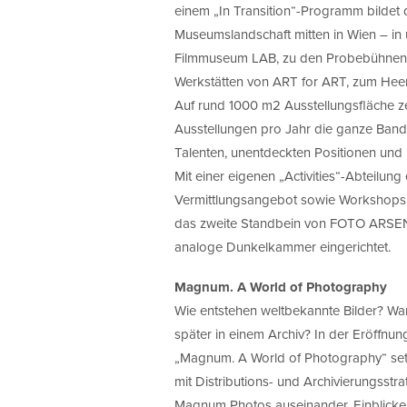
einem „In Transition“-Programm bild
Museumslandschaft mitten in Wien – in 
Filmmuseum LAB, zu den Probebühnen d
Werkstätten von ART for ART, zum Hee
Auf rund 1000 m2 Ausstellungsfläche 
Ausstellungen pro Jahr die ganze Band
Talenten, unentdeckten Positionen und 
Mit einer eigenen „Activities“-Abteilung
Vermittlungsangebot sowie Workshops 
das zweite Standbein von FOTO ARSE
analoge Dunkelkammer eingerichtet.
Magnum. A World of Photography
Wie entstehen weltbekannte Bilder? Wa
später in einem Archiv? In der Eröffnun
„Magnum. A World of Photography“ set
mit Distributions- und Archivierungsstr
Magnum Photos auseinander. Einblicke