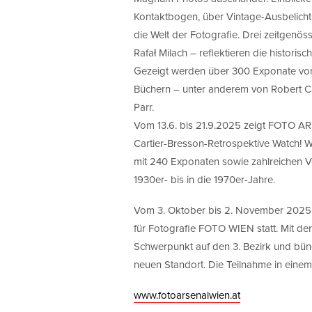
Kontaktbogen, über Vintage-Ausbelich
die Welt der Fotografie. Drei zeitgenö
Rafał Milach – reflektieren die historis
Gezeigt werden über 300 Exponate von
Büchern – unter anderem von Robert Ca
Parr.
Vom 13.6. bis 21.9.2025 zeigt FOTO A
Cartier-Bresson-Retrospektive Watch! W
mit 240 Exponaten sowie zahlreichen Ve
1930er- bis in die 1970er-Jahre.
Vom 3. Oktober bis 2. November 2025 fi
für Fotografie FOTO WIEN statt. Mit d
Schwerpunkt auf den 3. Bezirk und bünde
neuen Standort. Die Teilnahme in einem
www.fotoarsenalwien.at