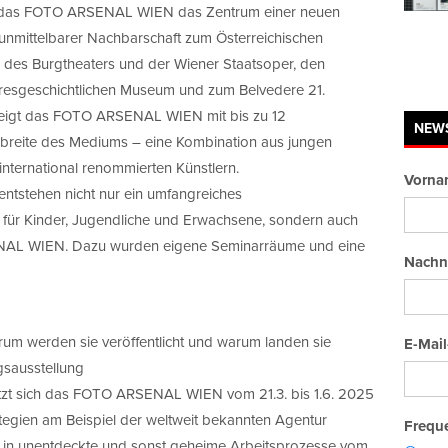
et das FOTO ARSENAL WIEN das Zentrum einer neuen
unmittelbarer Nachbarschaft zum Österreichischen
es Burgtheaters und der Wiener Staatsoper, den
resgeschichtlichen Museum und zum Belvedere 21.
zeigt das FOTO ARSENAL WIEN mit bis zu 12
NEW
breite des Mediums – eine Kombination aus jungen
international renommierten Künstlern.
Vorna
 entstehen nicht nur ein umfangreiches
für Kinder, Jugendliche und Erwachsene, sondern auch
NAL WIEN. Dazu wurden eigene Seminarräume und eine
Nachn
rum werden sie veröffentlicht und warum landen sie
E-Mail
gsausstellung
zt sich das FOTO ARSENAL WIEN vom 21.3. bis 1.6. 2025
ategien am Beispiel der weltweit bekannten Agentur
Freque
 in unentdeckte und sonst geheime Arbeitsprozesse vom