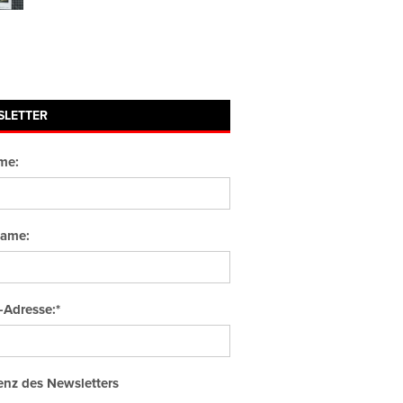
SLETTER
me:
ame:
-Adresse:*
nz des Newsletters