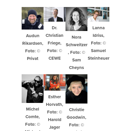
Dr.
Lanna
Christian
Idriss,
Audun
Nora
Friege,
Foto: ©
Rikardsen,
Schweitzer
Foto: ©
Samuel
Foto: ©
, Foto: ©
CEWE
Steinheuer
Privat
Sam
Cheyns
Esther
Horvath,
Michel
Christie
Foto: ©
Comte,
Goodwin,
Harold
Foto: ©
Foto: ©
Jager