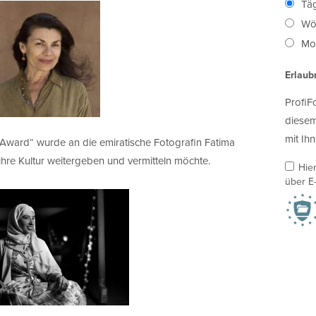
Täg
Wö
Mon
Erlaub
ProfiF
diesem
mit Ihn
Award“ wurde an die emiratische Fotografin Fatima
 ihre Kultur weitergeben und vermitteln möchte.
Hie
über E-