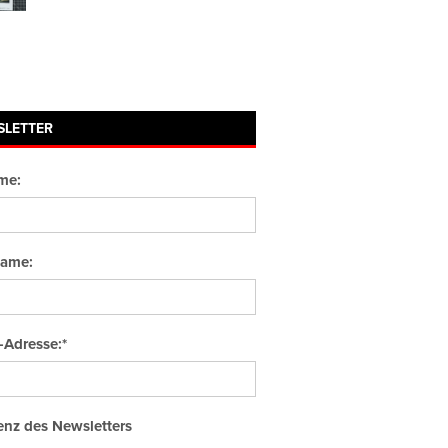
SLETTER
me:
ame:
-Adresse:*
nz des Newsletters