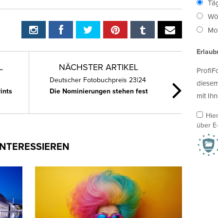
Täg
Wö
Mon
Erlaub
L
NÄCHSTER ARTIKEL
ProfiF
Deutscher Fotobuchpreis 23|24
diesem
ints
Die Nominierungen stehen fest
mit Ihn
Hie
über E-
INTERESSIEREN