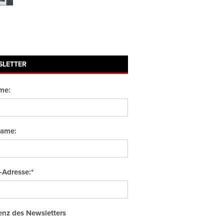
SLETTER
me:
ame:
-Adresse:*
nz des Newsletters