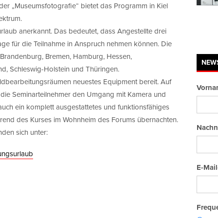
er „Museumsfotografie“ bietet das Programm in Kiel
pektrum.
rlaub anerkannt. Das bedeutet, dass Angestellte drei
tage für die Teilnahme in Anspruch nehmen können. Die
in, Brandenburg, Bremen, Hamburg, Hessen,
NEW
nd, Schleswig-Holstein und Thüringen.
 Bildbearbeitungsräumen neuestes Equipment bereit. Auf
Vorna
 die Seminarteilnehmer den Umgang mit Kamera und
auch ein komplett ausgestattetes und funktionsfähiges
hrend des Kurses im Wohnheim des Forums übernachten.
Nachn
den sich unter:
ungsurlaub
E-Mail
Freque