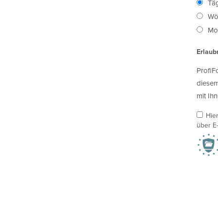
Täg
Wö
Mon
Erlaub
ProfiF
diesem
mit Ihn
Hie
über E-