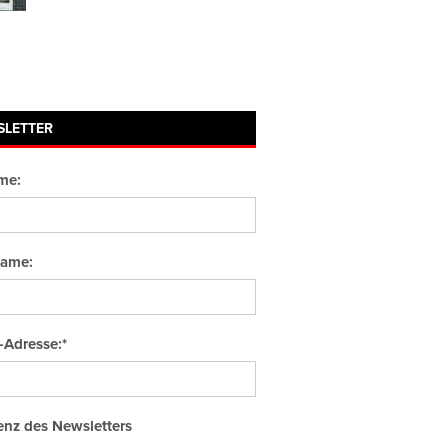
SLETTER
me:
ame:
-Adresse:*
nz des Newsletters