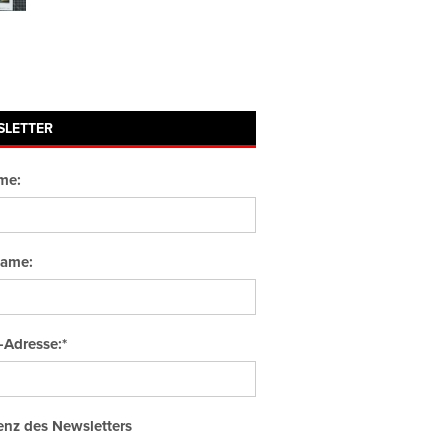
SLETTER
me:
ame:
-Adresse:*
nz des Newsletters