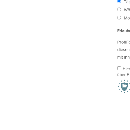
Täg
Wö
Mon
Erlaub
ProfiF
diesem
mit Ihn
Hie
über E-