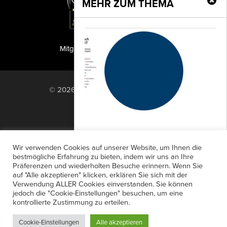
MEHR ZUM THEMA
Mitglied der TIPA
PF Publishing GmbH
© 2026 PF Publishing GmbH. All rights
reserved.
Nach oben
Mediadaten
Impressum
RSS Feed
Wir verwenden Cookies auf unserer Website, um Ihnen die
Anzeigensuche
Shop
Zahlungsarten
bestmögliche Erfahrung zu bieten, indem wir uns an Ihre
Preis für Technikjournalismus
Präferenzen und wiederholten Besuche erinnern. Wenn Sie
Widerrufsbelehrung
Datenschutz
und Technikfotografie
auf "Alle akzeptieren" klicken, erklären Sie sich mit der
AGB
Newsletter-Anmeldung
Verwendung ALLER Cookies einverstanden. Sie können
Der Preis für Technikjournalismus und
jedoch die "Cookie-Einstellungen" besuchen, um eine
Verträge hier kündigen
Mein Account
Technikfotografie PUNKT der Acatech
kontrollierte Zustimmung zu erteilen.
Passwort vergessen
– Deutsche Akademie der
Cookie-Einstellungen
Alle akzeptieren