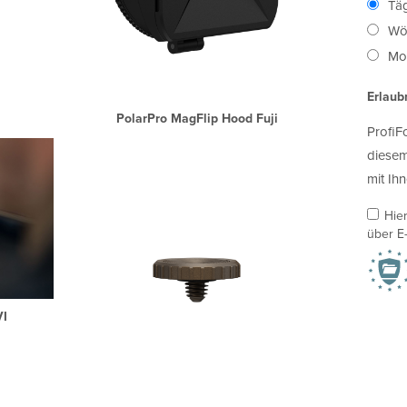
Täg
Wö
Mon
Erlaub
PolarPro MagFlip Hood Fuji
ProfiF
diesem
mit Ihn
Hie
über E-
VI