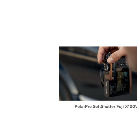
PolarPro SoftShutter Fuji X100