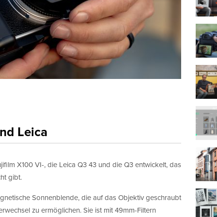
lich
s zum Marketing
 wird die Informationen, die Sie in diesem Formular angeben, dazu 
 in Kontakt zu bleiben.
t erlaube ich die Kontaktaufnahme über E-Mail*
Wir verwenden MailChimp als unsere Plattform zur Marketing-
Automatisierung. Indem Sie unten zur Absendung dieses Formula
klicken, bestätigen Sie, dass die von Ihnen angegebenen Informa
und Leica
MailChimp zur Verarbeitung in Übereinstimmung mit deren
Datenschutzrichtlinien
und
Bedingungen
weitergegeben werden.
jifilm X100 VI-, die Leica Q3 43 und die Q3 entwickelt, das
ht gibt.
gnetische Sonnenblende, die auf das Objektiv geschraubt
erwechsel zu ermöglichen. Sie ist mit 49mm-Filtern