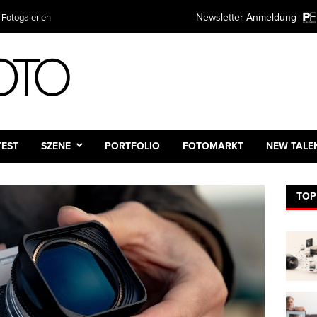
TER ANMELDUNG
Newsletter-Anmeldung
Plattform
mieren Sie kostenlos über alle Themen rund um Fotografie und Fotot
ntscheiden natürlich selbst wie oft.
:
e:
TEST
SZENE
PORTFOLIO
FOTOMARKT
NEW TALE
TOP
dresse:*
 des Newsletters
ch
ntlich