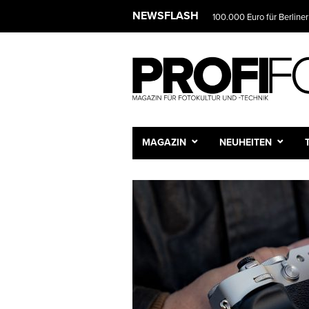
NEWSLET
NEWSFLASH
Das Fotostudio wird zur 
Wir infor
und Sie e
Vorname
Nachnam
MAGAZIN
NEUHEITEN
E-Mail-A
Frequenz
Tägli
Wöche