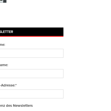
SLETTER
me:
ame:
-Adresse:*
nz des Newsletters