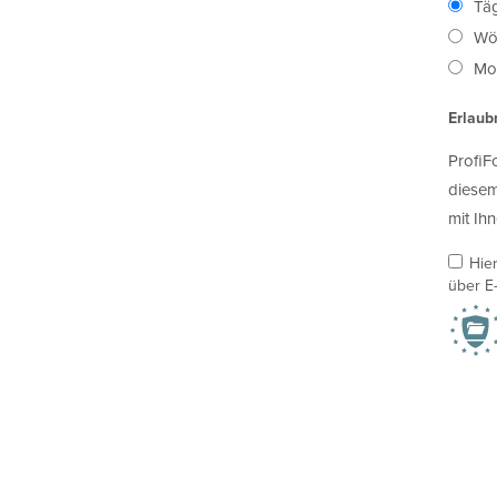
Täg
Wö
Mon
Erlaub
ProfiF
diesem
mit Ihn
Hie
über E-