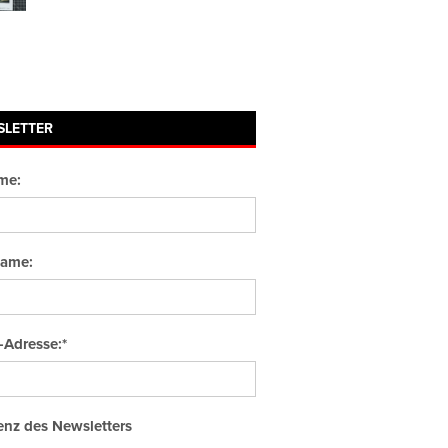
SLETTER
me:
ame:
-Adresse:*
nz des Newsletters