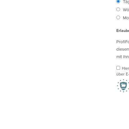
Täg
Wö
Mon
Erlaub
ProfiF
diesem
mit Ihn
Hie
über E-