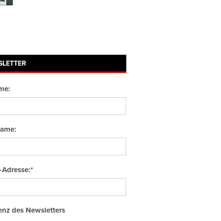
SLETTER
me:
ame:
-Adresse:*
nz des Newsletters