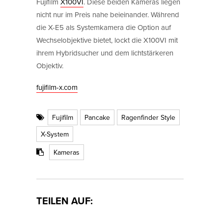
Fujifilm
X100VI
. Diese beiden Kameras liegen
nicht nur im Preis nahe beieinander. Während
die X-E5 als Systemkamera die Option auf
Wechselobjektive bietet, lockt die X100VI mit
ihrem Hybridsucher und dem lichtstärkeren
Objektiv.
fujifilm-x.com
Fujifilm
Pancake
Ragenfinder Style
X-System
Kameras
TEILEN AUF: