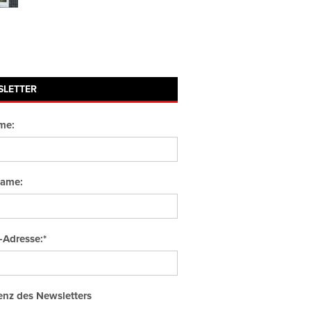
SLETTER
me:
ame:
-Adresse:*
nz des Newsletters