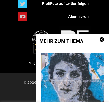
ProfiFoto auf twitter folgen
Abonnieren
MEHR ZUM THEMA
Mitglied der TIPA
PF Publishing GmbH
© 2026 PF Publishing GmbH. All rights
reserved.
Nach oben
Mediadaten
Impressum
RSS Feed