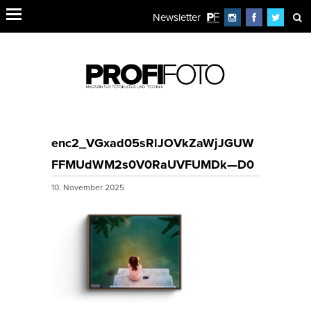
Newsletter
enc2_VGxad05sRlJOVkZaWjJGUW
FFMUdWM2s0V0RaUVFUMDk—D0
10. November 2025