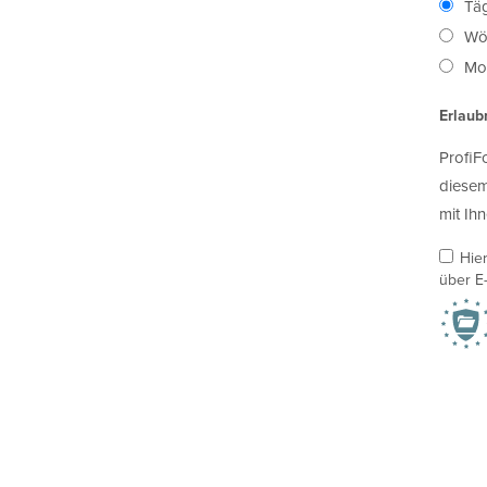
Täg
Wö
Mon
Erlaub
ProfiF
diesem
mit Ihn
Hie
über E-