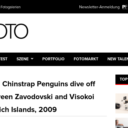
Newsletter-Anmeldung
 Fotogalerien
TEST
SZENE
PORTFOLIO
FOTOMARKT
NEW TALE
TOP
 Chinstrap Penguins dive off
ween Zavodovski and Visokoi
ich Islands, 2009