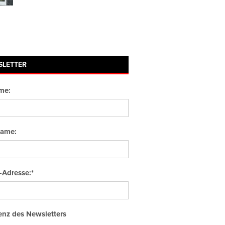
SLETTER
me:
ame:
-Adresse:*
nz des Newsletters