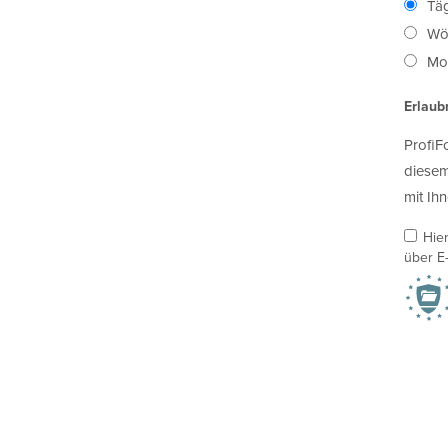
Täg
Wö
Mon
Erlaub
ProfiF
diesem
mit Ihn
Hie
über E-