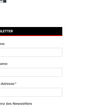
SLETTER
me:
ame:
-Adresse:*
nz des Newsletters