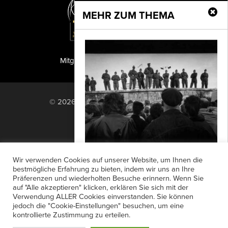
MEHR ZUM THEMA
Mitglied der TIPA
PF Publishing GmbH
© 2026 PF Publishing GmbH. All rights
reserved.
Nach oben
Mediadaten
Impressum
RSS Feed
Wir verwenden Cookies auf unserer Website, um Ihnen die
Anzeigensuche
Shop
Zahlungsarten
bestmögliche Erfahrung zu bieten, indem wir uns an Ihre
Präferenzen und wiederholten Besuche erinnern. Wenn Sie
Widerrufsbelehrung
Datenschutz
Visa pour l’Image 2026
auf "Alle akzeptieren" klicken, erklären Sie sich mit der
AGB
Newsletter-Anmeldung
Verwendung ALLER Cookies einverstanden. Sie können
Mit seiner 38. Ausgabe setzt das
jedoch die "Cookie-Einstellungen" besuchen, um eine
Verträge hier kündigen
Mein Account
Internationale Festival des
kontrollierte Zustimmung zu erteilen.
Passwort vergessen
Fotojournalismus Visa pour l’Image in