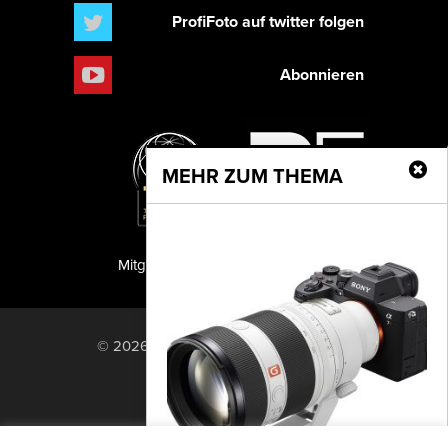
ProfiFoto auf twitter folgen
Abonnieren
MEHR ZUM THEMA
Mitglied der TIPA
PF Publishing GmbH
© 2026 PF Publishing GmbH. All rights
reserved.
Nach oben
Mediadaten
Impressum
RSS Feed