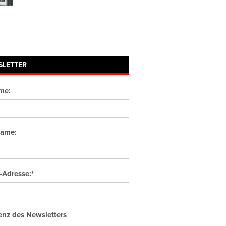
SLETTER
me:
ame:
-Adresse:*
nz des Newsletters