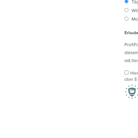
Täg
Wö
Mon
Erlaub
ProfiF
diesem
mit Ihn
Hie
über E-