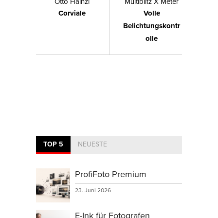
Otto Hainzl
Multiblitz X Meter
Corviale
Volle
Belichtungskontr
olle
TOP 5
NEUESTE
ProfiFoto Premium
23. Juni 2026
E-Ink für Fotografen