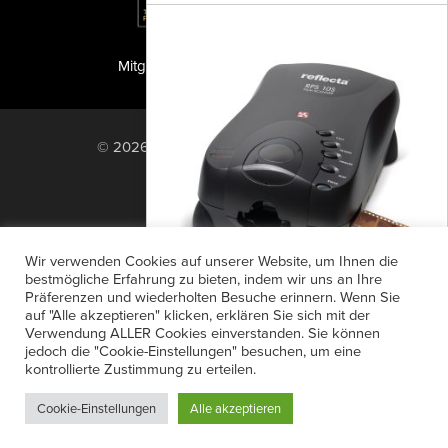
Mitglied der TIPA
PF Publishing GmbH
© 2026 PF Publishing GmbH. All rights
reserved.
Nach oben
Mediadaten
Impressum
RSS Feed
Wir verwenden Cookies auf unserer Website, um Ihnen die
Anzeigensuche
Shop
Zahlungsarten
bestmögliche Erfahrung zu bieten, indem wir uns an Ihre
Präferenzen und wiederholten Besuche erinnern. Wenn Sie
Widerrufsbelehrung
Datenschutz
RPS 10S Dia- und Filmscanner
auf "Alle akzeptieren" klicken, erklären Sie sich mit der
AGB
Newsletter-Anmeldung
Verwendung ALLER Cookies einverstanden. Sie können
Reflecta bringt mit dem RPS 10S einen
jedoch die "Cookie-Einstellungen" besuchen, um eine
Verträge hier kündigen
Mein Account
neuen Dia- und Filmscanner mit einer
kontrollierte Zustimmung zu erteilen.
Passwort vergessen
Auflösung von bis zu 10.000 dpi und
Cookie-Einstellungen
Alle akzeptieren
automatischem...