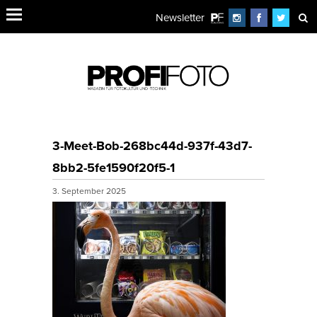
Newsletter
3-Meet-Bob-268bc44d-937f-43d7-
8bb2-5fe1590f20f5-1
3. September 2025