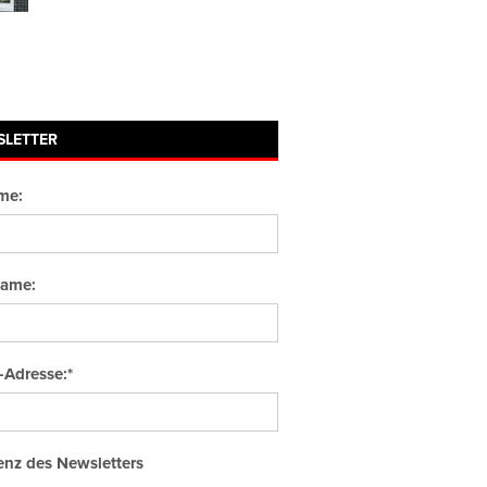
SLETTER
me:
ame:
-Adresse:*
nz des Newsletters