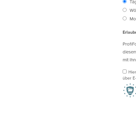
Täg
Wö
Mon
Erlaub
ProfiF
diesem
mit Ihn
Hie
über E-