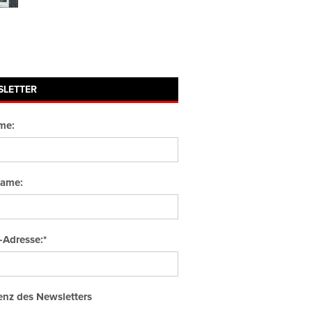
SLETTER
me:
ame:
-Adresse:*
nz des Newsletters