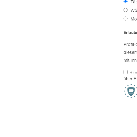
Täg
Wö
Mon
Erlaub
ProfiF
diesem
mit Ihn
Hie
über E-