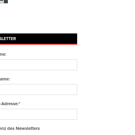
SLETTER
me:
ame:
-Adresse:*
nz des Newsletters