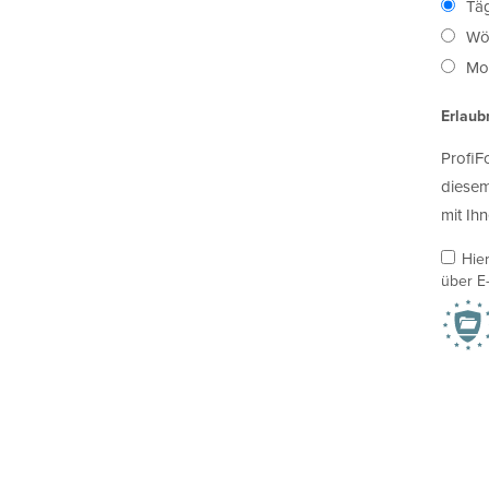
Täg
Wö
Mon
Erlaub
ProfiF
diesem
mit Ihn
Hie
über E-