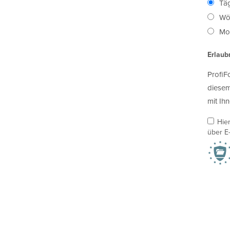
Täg
Wö
Mon
Erlaub
ProfiF
diesem
mit Ihn
Hie
über E-