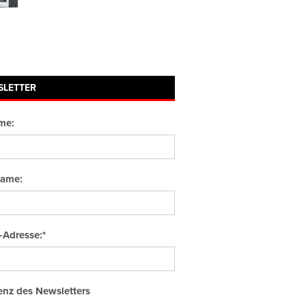
SLETTER
me:
ame:
-Adresse:*
nz des Newsletters