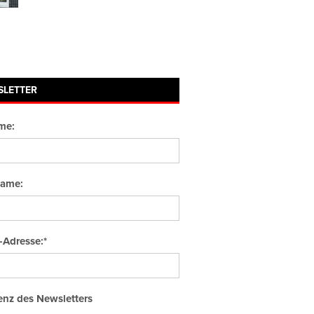
SLETTER
me:
ame:
-Adresse:*
nz des Newsletters