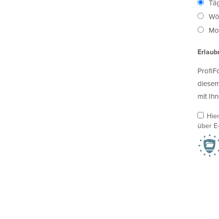
Täg
Wö
Mon
Erlaub
ProfiF
diesem
mit Ihn
Hie
über E-