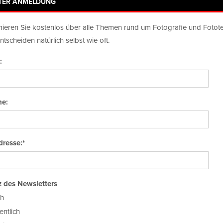
TER ANMELDUNG
Newsletter-Anmeldung
Plattform
mieren Sie kostenlos über alle Themen rund um Fotografie und Fotot
ntscheiden natürlich selbst wie oft.
:
e:
TEST
SZENE
PORTFOLIO
FOTOMARKT
NEW TALE
TOP
endars 1@WhiteWal
dresse:*
 des Newsletters
ch
ntlich