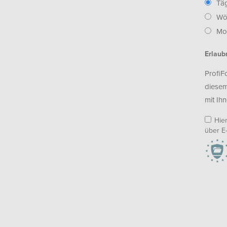
Täg
Wö
Mon
Erlaub
ProfiF
diesem
mit Ihn
Hie
über E-