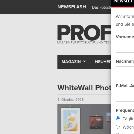
NEWSLET
NEWSFLASH
Das Fotostudio wird zur 
Wir infor
und Sie e
Vorname
Nachnam
MAGAZIN
NEUHEITEN
WhiteWall Photo Cal
E-Mail-A
8. Oktober 2023
Frequenz
Tägli
Wöche