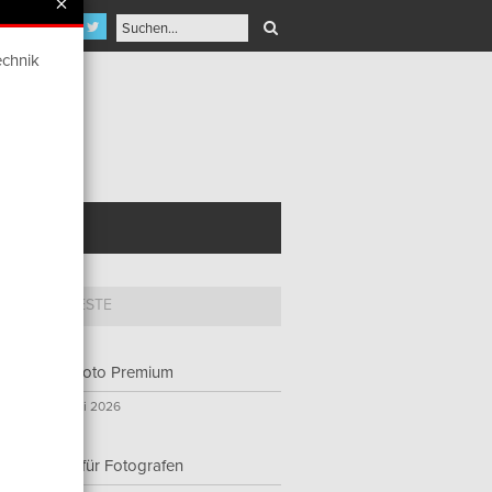
×
echnik
NT AWARD
 5
NEUESTE
ProfiFoto Premium
23. Juni 2026
E-Ink für Fotografen