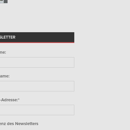
SLETTER
me:
ame:
-Adresse:*
nz des Newsletters