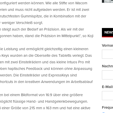
onfiguriert werden können. Wie alle Stifte von Wacom
rien und muss nicht aufgeladen werden. Er ist mit zwei
r rutschfesten Gummispitze, die in Kombination mit der
 weniger Verschleiß sorgt.
 steigt auch der Bedarf an Präzision. Als wir mit der
NEW
onnen haben, stand die Präzision im Mittelpunkt“, so Koji
.
Vorna
e Leistung und ermöglicht gleichzeitig einen kleineren
 Keys wurden an die Oberseite des Tabletts verlegt. Das
n mit zwei Einstellrädern und das kleine Intuos Pro mit
Nachn
e geben haptisches Feedback und können ohne Anpassung
werden. Die Einstellräder und ExpressKeys sind
 Shortcuts in den kreativen Anwendungen im Arbeitsablauf
E-Mail
n bei einem Bildformat von 16:9 über eine größere
ermöglicht flüssige Hand- und Handgelenkbewegungen.
Freque
i einer Größe von 215 mm x 163 mm und hat eine aktive