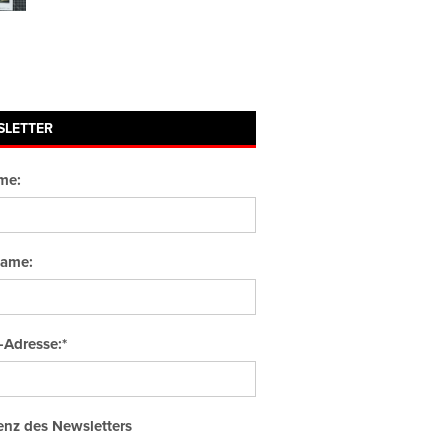
SLETTER
me:
ame:
-Adresse:*
nz des Newsletters