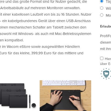
ere und das große Format sind für Nutzer gedacht, die
Täg
 Arbeitsabläufe auf mehreren Monitoren verwalten.
Wö
t einer kabellosen Laufzeit von bis zu 16 Stunden. Nutzer
Mon
 – ein kabelgebundenes Gerät über einen USB-Anschluss
Erlaub
einen mechanischen Schalter am Tablett zwischen den
t sowohl mit Windows- als auch mit Mac-Betriebssystemen
ProfiF
gen kompatibel.
diesem
rz im Wacom eStore sowie ausgewählten Händlern
mit Ihn
 Euro für das kleine, 399,99 Euro für das mittlere und
Hie
über E-