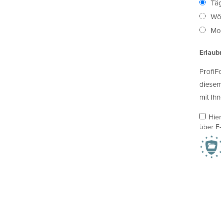
Täg
Wö
Mon
Erlaub
ProfiF
diesem
mit Ihn
Hie
über E-