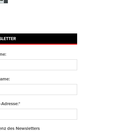
SLETTER
me:
ame:
-Adresse:*
nz des Newsletters