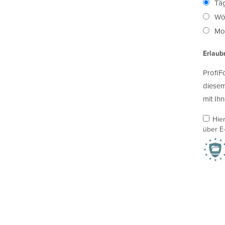
Täg
Wö
Mon
Erlaub
ProfiF
diesem
mit Ihn
Hie
über E-