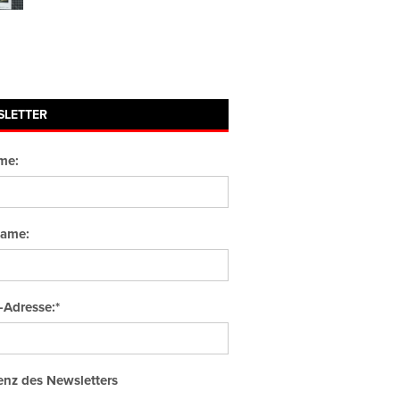
SLETTER
me:
ame:
-Adresse:*
nz des Newsletters